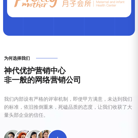
为何选择我们
神
代
优
护
营
销
中
心
非
一
般
的
网
络
营
销
公
司
我们内部设有严格的评审机制，即使甲方满意，未达到我们
的标准，依旧推倒重来，死磕品质的态度，让我们收获了大
量头部企业的信任。