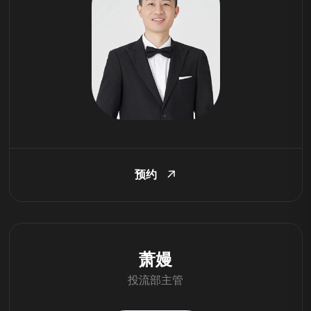
预约
萧嫚
投流部主管