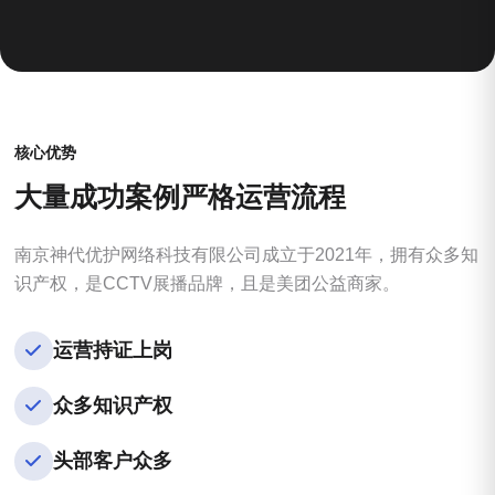
核心优势
大
量
成
功
案
例
严
格
运
营
流
程
南京神代优护网络科技有限公司成立于2021年，拥有众多知
识产权，是CCTV展播品牌，且是美团公益商家。
运营持证上岗
众多知识产权
头部客户众多